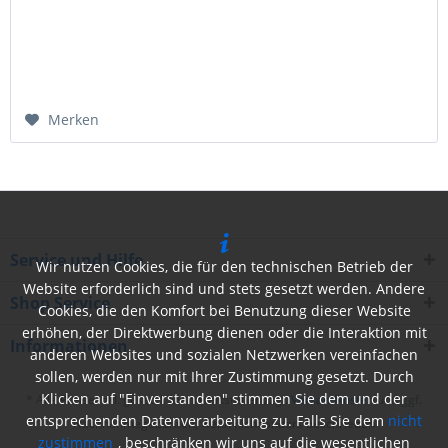
Merken
Service und Hilfe
Wir nutzen Cookies, die für den technischen Betrieb der
Website erforderlich sind und stets gesetzt werden. Andere
Shop Service
Cookies, die den Komfort bei Benutzung dieser Website
erhöhen, der Direktwerbung dienen oder die Interaktion mit
Informationen
anderen Websites und sozialen Netzwerken vereinfachen
sollen, werden nur mit Ihrer Zustimmung gesetzt. Durch
Klicken auf "Einverstanden" stimmen Sie dem und der
* Alle Preise inkl. gesetzl. Mehrwertsteuer zzgl.
Versandkosten
und ggf.
entsprechenden Datenverarbeitung zu. Falls Sie dem
nicht
Nachnahmegebühren, wenn nicht anders beschrieben
zustimmen
, beschränken wir uns auf die wesentlichen