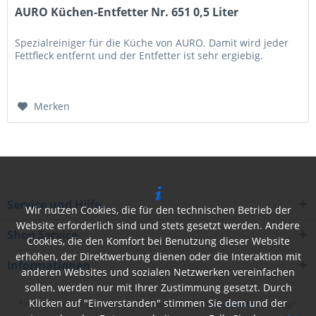
AURO Küchen-Entfetter Nr. 651 0,5 Liter
Spezialreiniger für die Küche von AURO. Damit wird jeder
Fettfleck entfernt und der Entfetter ist sehr ergiebig.
Merken
Service und Hilfe
Wir nutzen Cookies, die für den technischen Betrieb der
Website erforderlich sind und stets gesetzt werden. Andere
Shop Service
Cookies, die den Komfort bei Benutzung dieser Website
erhöhen, der Direktwerbung dienen oder die Interaktion mit
Informationen
anderen Websites und sozialen Netzwerken vereinfachen
sollen, werden nur mit Ihrer Zustimmung gesetzt. Durch
Klicken auf "Einverstanden" stimmen Sie dem und der
* Alle Preise inkl. gesetzl. Mehrwertsteuer zzgl.
Versandkosten
und ggf.